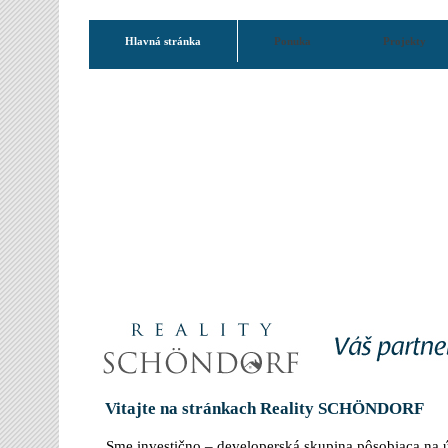
Hlavná stránka
Ponuka
Projekty
Vitajte na stránkach Reality SCHÖNDORF
Sme investično – developerská skupina pôsobiaca na 