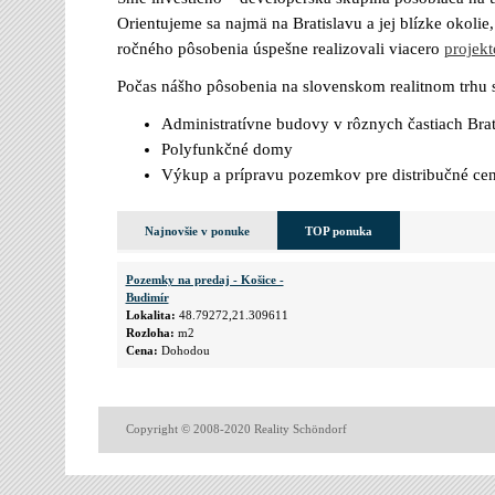
Orientujeme sa najmä na Bratislavu a jej blízke okoli
ročného pôsobenia úspešne realizovali viacero
projekt
Počas nášho pôsobenia na slovenskom realitnom trhu s
Administratívne budovy v rôznych častiach Brat
Polyfunkčné domy
Výkup a prípravu pozemkov pre distribučné ce
Najnovšie v ponuke
TOP ponuka
Pozemky na predaj - Košice -
Budimír
Lokalita:
48.79272,21.309611
Rozloha:
m2
Cena:
Dohodou
Copyright © 2008-2020 Reality Schöndorf