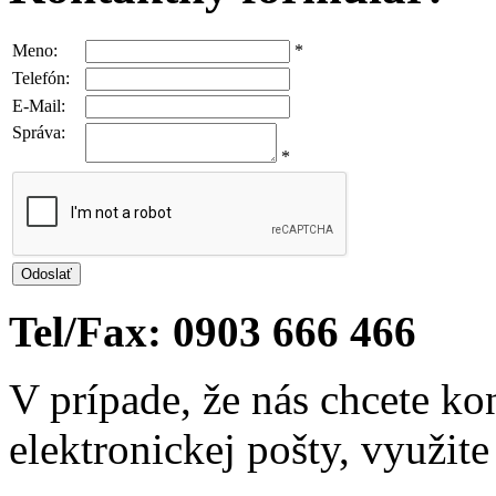
Meno:
*
Telefón:
E-Mail:
Správa:
*
Tel/Fax: 0903 666 466
V prípade, že nás chcete k
elektronickej pošty, využit